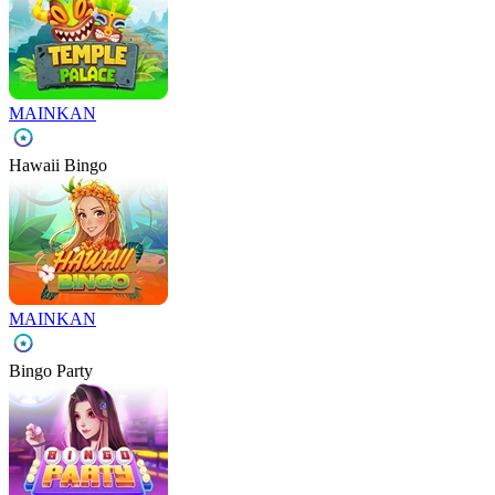
MAINKAN
Hawaii Bingo
MAINKAN
Bingo Party