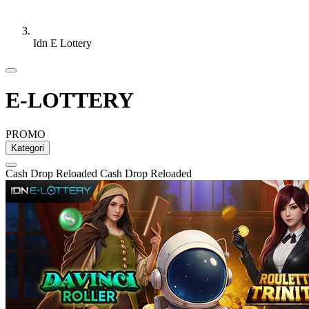
Idn E Lottery
E-LOTTERY
PROMO
Kategori
Cash Drop Reloaded
Cash Drop Reloaded