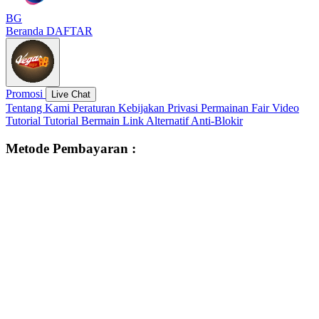
BG
Beranda
DAFTAR
Promosi
Live Chat
Tentang Kami
Peraturan
Kebijakan Privasi
Permainan Fair
Video
Tutorial
Tutorial Bermain
Link Alternatif
Anti-Blokir
Metode Pembayaran :