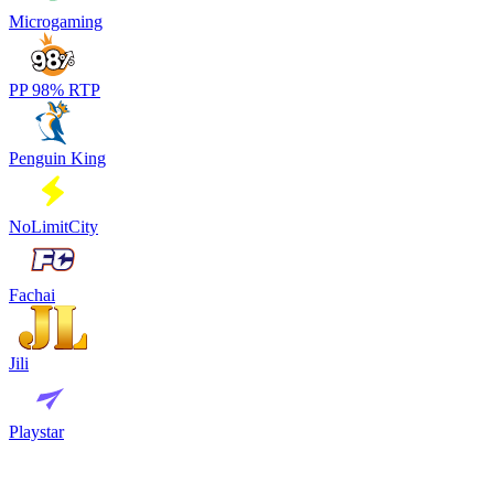
Microgaming
PP 98% RTP
Penguin King
NoLimitCity
Fachai
Jili
Playstar