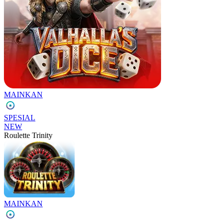
MAINKAN
SPESIAL
NEW
Roulette Trinity
MAINKAN