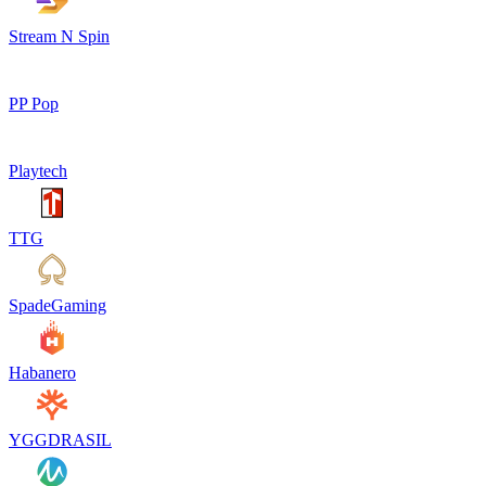
Stream N Spin
PP Pop
Playtech
TTG
SpadeGaming
Habanero
YGGDRASIL