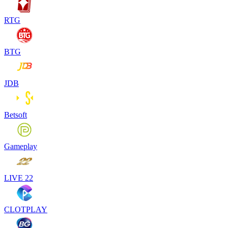
RTG
BTG
JDB
Betsoft
Gameplay
LIVE 22
CLOTPLAY