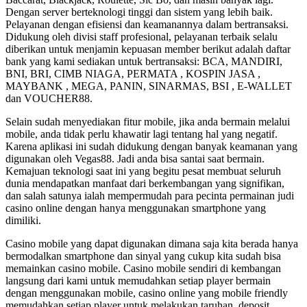
Dengan server berteknologi tinggi dan sistem yang lebih baik.
Pelayanan dengan efisiensi dan keamanannya dalam bertransaksi.
Didukung oleh divisi staff profesional, pelayanan terbaik selalu
diberikan untuk menjamin kepuasan member berikut adalah daftar
bank yang kami sediakan untuk bertransaksi: BCA, MANDIRI,
BNI, BRI, CIMB NIAGA, PERMATA , KOSPIN JASA ,
MAYBANK , MEGA, PANIN, SINARMAS, BSI , E-WALLET
dan VOUCHER88.
Selain sudah menyediakan fitur mobile, jika anda bermain melalui
mobile, anda tidak perlu khawatir lagi tentang hal yang negatif.
Karena aplikasi ini sudah didukung dengan banyak keamanan yang
digunakan oleh Vegas88. Jadi anda bisa santai saat bermain.
Kemajuan teknologi saat ini yang begitu pesat membuat seluruh
dunia mendapatkan manfaat dari berkembangan yang signifikan,
dan salah satunya ialah mempermudah para pecinta permainan judi
casino online dengan hanya menggunakan smartphone yang
dimiliki.
Casino mobile yang dapat digunakan dimana saja kita berada hanya
bermodalkan smartphone dan sinyal yang cukup kita sudah bisa
memainkan casino mobile. Casino mobile sendiri di kembangan
langsung dari kami untuk memudahkan setiap player bermain
dengan menggunakan mobile, casino online yang mobile friendly
memudahkan setiap player untuk melakukan taruhan, deposit,