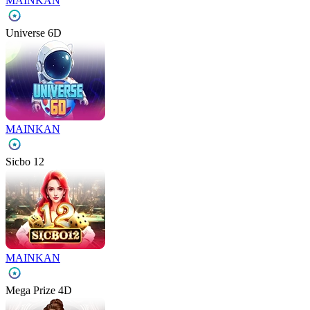
MAINKAN
Universe 6D
MAINKAN
Sicbo 12
MAINKAN
Mega Prize 4D