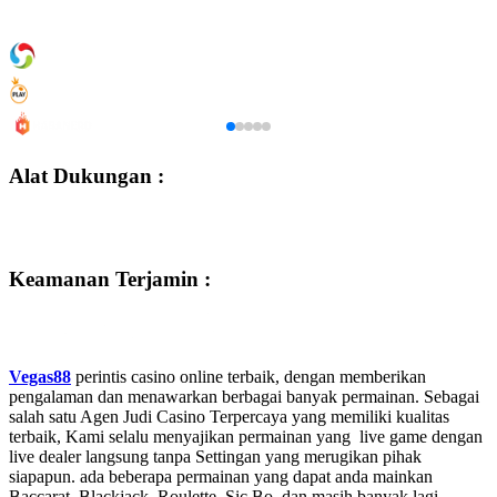
Alat Dukungan :
Keamanan Terjamin :
Vegas88
perintis casino online terbaik, dengan memberikan
pengalaman dan menawarkan berbagai banyak permainan. Sebagai
salah satu Agen Judi Casino Terpercaya yang memiliki kualitas
terbaik, Kami selalu menyajikan permainan yang live game dengan
live dealer langsung tanpa Settingan yang merugikan pihak
siapapun. ada beberapa permainan yang dapat anda mainkan
Baccarat, Blackjack, Roulette, Sic Bo, dan masih banyak lagi.