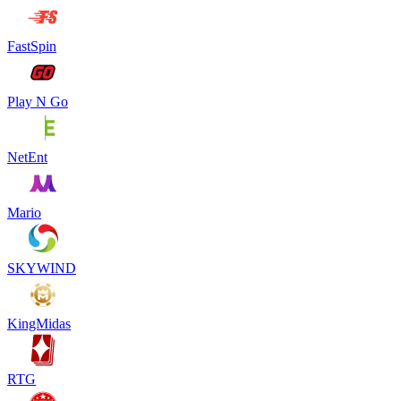
FastSpin
Play N Go
NetEnt
Mario
SKYWIND
KingMidas
RTG