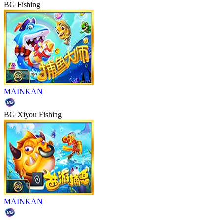
BG Fishing
MAINKAN
BG Xiyou Fishing
MAINKAN