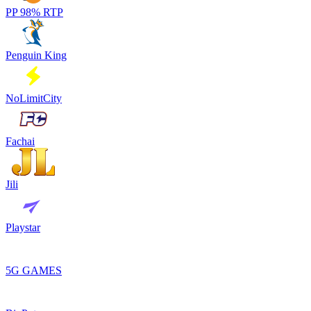
PP 98% RTP
Penguin King
NoLimitCity
Fachai
Jili
Playstar
5G GAMES