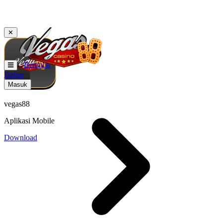
✕
Beranda
Daftar
Masuk
vegas88
Aplikasi Mobile
Download