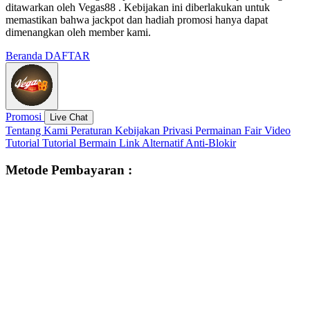
ditawarkan oleh Vegas88 . Kebijakan ini diberlakukan untuk
memastikan bahwa jackpot dan hadiah promosi hanya dapat
dimenangkan oleh member kami.
Beranda
DAFTAR
Promosi
Live Chat
Tentang Kami
Peraturan
Kebijakan Privasi
Permainan Fair
Video
Tutorial
Tutorial Bermain
Link Alternatif
Anti-Blokir
Metode Pembayaran :