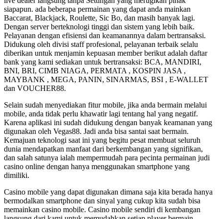
live dealer langsung tanpa Settingan yang merugikan pihak
siapapun. ada beberapa permainan yang dapat anda mainkan
Baccarat, Blackjack, Roulette, Sic Bo, dan masih banyak lagi.
Dengan server berteknologi tinggi dan sistem yang lebih baik.
Pelayanan dengan efisiensi dan keamanannya dalam bertransaksi.
Didukung oleh divisi staff profesional, pelayanan terbaik selalu
diberikan untuk menjamin kepuasan member berikut adalah daftar
bank yang kami sediakan untuk bertransaksi: BCA, MANDIRI,
BNI, BRI, CIMB NIAGA, PERMATA , KOSPIN JASA ,
MAYBANK , MEGA, PANIN, SINARMAS, BSI , E-WALLET
dan VOUCHER88.
Selain sudah menyediakan fitur mobile, jika anda bermain melalui
mobile, anda tidak perlu khawatir lagi tentang hal yang negatif.
Karena aplikasi ini sudah didukung dengan banyak keamanan yang
digunakan oleh Vegas88. Jadi anda bisa santai saat bermain.
Kemajuan teknologi saat ini yang begitu pesat membuat seluruh
dunia mendapatkan manfaat dari berkembangan yang signifikan,
dan salah satunya ialah mempermudah para pecinta permainan judi
casino online dengan hanya menggunakan smartphone yang
dimiliki.
Casino mobile yang dapat digunakan dimana saja kita berada hanya
bermodalkan smartphone dan sinyal yang cukup kita sudah bisa
memainkan casino mobile. Casino mobile sendiri di kembangan
langsung dari kami untuk memudahkan setiap player bermain