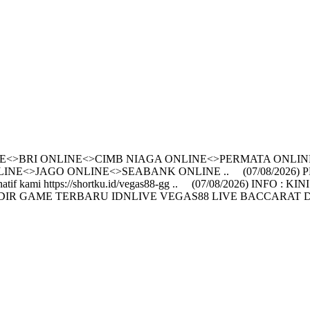
NE<>BRI ONLINE<>CIMB NIAGA ONLINE<>PERMATA ONL
NLINE<>JAGO ONLINE<>SEABANK ONLINE ..
(07/08/2026)
P
natif kami https://shortku.id/vegas88-gg ..
(07/08/2026)
INFO : KI
DIR GAME TERBARU IDNLIVE VEGAS88 LIVE BACCARAT 