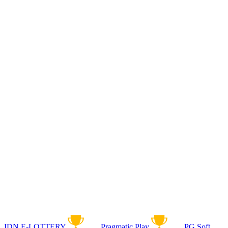
IDN E-LOTTERY
Pragmatic Play
PG Soft