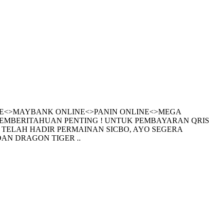
INE<>MAYBANK ONLINE<>PANIN ONLINE<>MEGA
EMBERITAHUAN PENTING ! UNTUK PEMBAYARAN QRIS
NI TELAH HADIR PERMAINAN SICBO, AYO SEGERA
DAN DRAGON TIGER ..